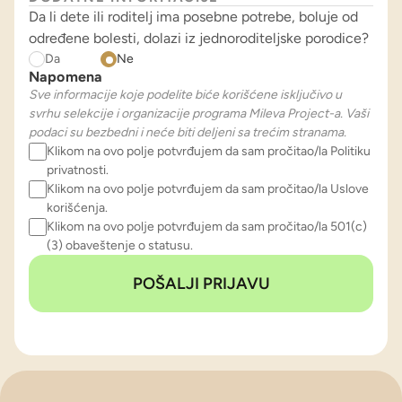
Da li dete ili roditelj ima posebne potrebe, boluje od
određene bolesti, dolazi iz jednoroditeljske porodice?
Da
Ne
Napomena
Sve informacije koje podelite biće korišćene isključivo u
svrhu selekcije i organizacije programa Mileva Project-a. Vaši
podaci su bezbedni i neće biti deljeni sa trećim stranama.
Klikom na ovo polje potvrđujem da sam pročitao/la Politiku
privatnosti.
Klikom na ovo polje potvrđujem da sam pročitao/la Uslove
korišćenja.
Klikom na ovo polje potvrđujem da sam pročitao/la 501(c)
(3) obaveštenje o statusu.
POŠALJI PRIJAVU