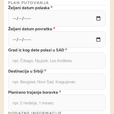
PLAN PUTOVANJA
Željeni datum polaska
*
Željeni datum povratka
*
Grad iz kog dete polazi u SAD
*
Destinacija u Srbiji
*
Planirano trajanje boravka
*
DODATNE INFORMACIJE