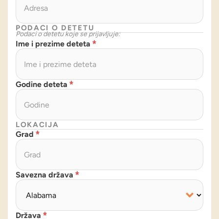
PODACI O DETETU
Podaci o detetu koje se prijavljuje:
Ime i prezime deteta
*
Godine deteta
*
LOKACIJA
Grad
*
Savezna država
*
Država
*