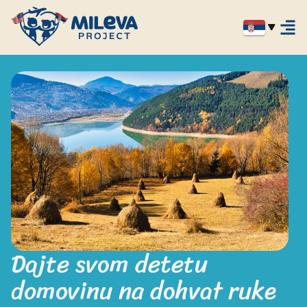
Dajte svom detetu

domovinu na dohvat ruke