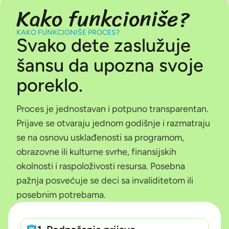
Kako funkcioniše?
KAKO FUNKCIONIŠE PROCES?
Svako dete zaslužuje
šansu da upozna svoje
poreklo.
Proces je jednostavan i potpuno transparentan.
Prijave se otvaraju jednom godišnje i razmatraju
se na osnovu usklađenosti sa programom,
obrazovne ili kulturne svrhe, finansijskih
okolnosti i raspoloživosti resursa. Posebna
pažnja posvećuje se deci sa invaliditetom ili
posebnim potrebama.