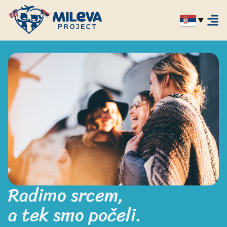
Radimo srcem,

a tek smo počeli.