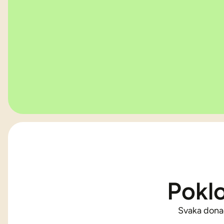
Poklo
Svaka donac