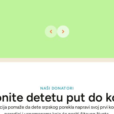
NAŠI DONATORI
nite detetu put do 
ija pomaže da dete srpskog porekla napravi svoj prvi kora