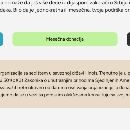
a pomaže da još više dece iz dijaspore zakorači u Srbiju i
daka. Bilo da je jednokratna ili mesečna, tvoja podrška pra
Mesečna donacija
rganizacija sa sedištem u saveznoj državi Ilinois. Trenutno je 
u 501(c)(3) Zakonika o unutrašnjim prihodima Sjedinjenih Amer
a važiti retroaktivno od datuma osnivanja organizacije, a donaci
jemo da se u vezi sa poreskim olakšicama konsultuju sa svoji