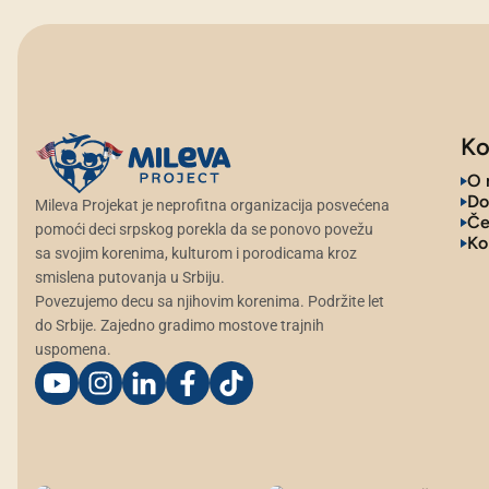
Ko
O 
Do
Mileva Projekat je neprofitna organizacija posvećena
Če
pomoći deci srpskog porekla da se ponovo povežu
Ko
sa svojim korenima, kulturom i porodicama kroz
smislena putovanja u Srbiju.
Povezujemo decu sa njihovim korenima. Podržite let
do Srbije. Zajedno gradimo mostove trajnih
uspomena.