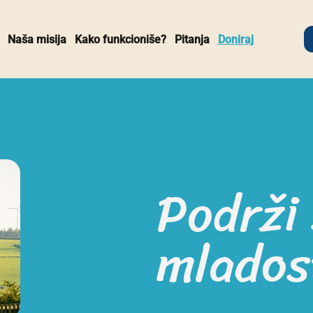
Naša misija
Kako funkcioniše?
Pitanja
Doniraj
Podrži
mlados