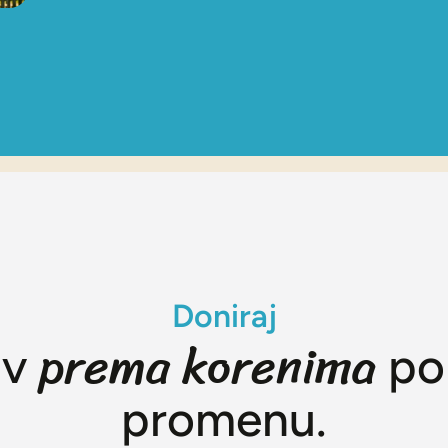
Doniraj
prema korenima
av
po
promenu.