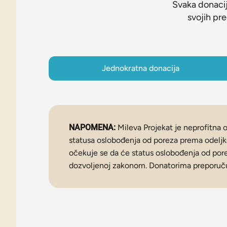
Svaka donacij
svojih pre
Jednokratna donacija
NAPOMENA:
Mileva Projekat je neprofitna o
statusa oslobođenja od poreza prema odeljk
očekuje se da će status oslobođenja od porez
dozvoljenoj zakonom. Donatorima preporuču