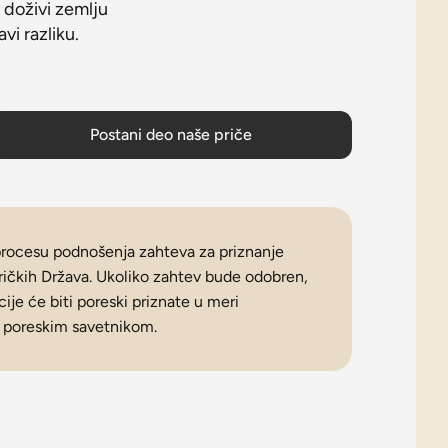
 doživi zemlju
vi razliku.
Postani deo naše priče
u procesu podnošenja zahteva za priznanje
ičkih Država. Ukoliko zahtev bude odobren,
je će biti poreski priznate u meri
m poreskim savetnikom.