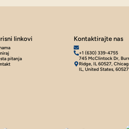
risni linkovi
Kontaktirajte nas
nama
+1 (630) 339-4755
niraj
745 McClintock Dr, Bur
sta pitanja
Ridge, IL 60527, Chicag
ntakt
IL, United States, 60527