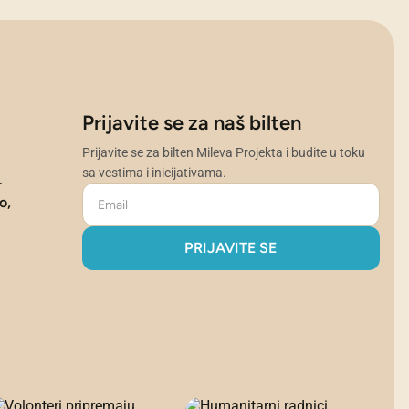
Prijavite se za naš bilten
Prijavite se za bilten Mileva Projekta i budite u toku
sa vestima i inicijativama.
r
o,
PRIJAVITE SE