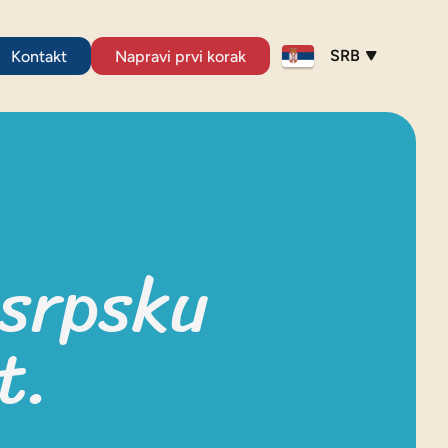
SRB
Kontakt
Napravi prvi korak
 srpsku 
t.