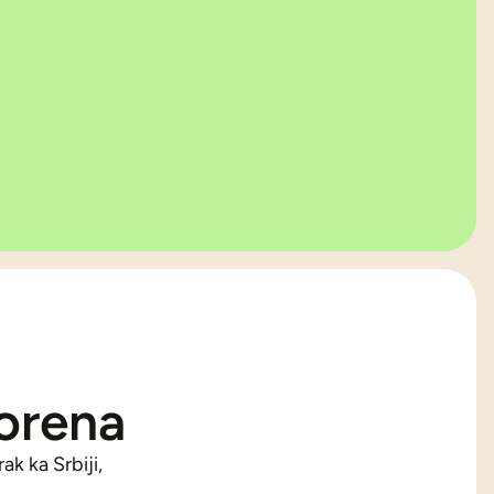
korena
k ka Srbiji,