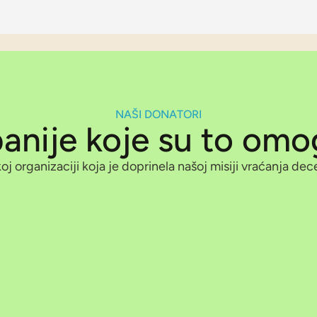
NAŠI DONATORI
nije koje su to omo
j organizaciji koja je doprinela našoj misiji vraćanja de