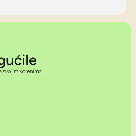
gućile
ce svojim korenima.